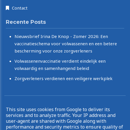
Contact
Recente Posts
Nieuwsbrief Irina De Knop - Zomer 2026: Een
vaccinatieschema voor volwassenen en een betere
bescherming voor onze zorgverleners
Volwassenenvaccinatie verdient eindelijk een
volwaardig en samenhangend beleid
Zorgverleners verdienen een veiligere werkplek
Copyright © 2026 Irina De Knop. All rights reserved.
This site uses cookies from Google to deliver its
|
Privacy & Cookies
UP-TO-DATE WebDesign
services and to analyze traffic. Your IP address and
user-agent are shared with Google along with
performance and security metrics to ensure quality of