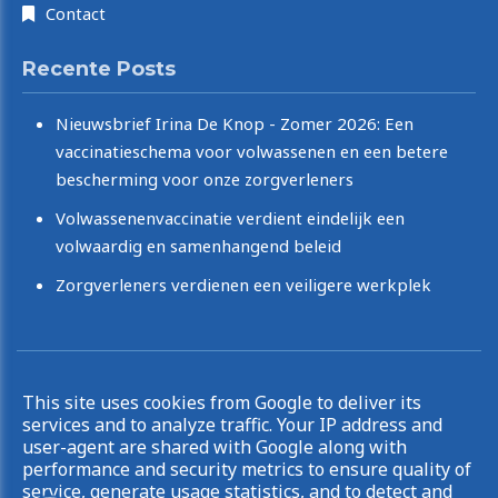
Contact
Recente Posts
Nieuwsbrief Irina De Knop - Zomer 2026: Een
vaccinatieschema voor volwassenen en een betere
bescherming voor onze zorgverleners
Volwassenenvaccinatie verdient eindelijk een
volwaardig en samenhangend beleid
Zorgverleners verdienen een veiligere werkplek
Copyright © 2026 Irina De Knop. All rights reserved.
This site uses cookies from Google to deliver its
|
Privacy & Cookies
UP-TO-DATE WebDesign
services and to analyze traffic. Your IP address and
user-agent are shared with Google along with
performance and security metrics to ensure quality of
service, generate usage statistics, and to detect and