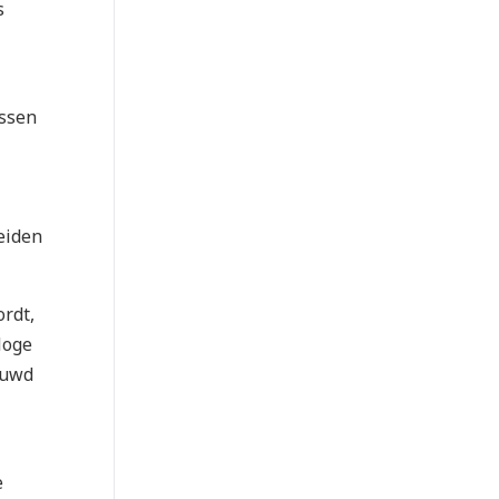
s
ussen
reiden
rdt,
Hoge
ouwd
e