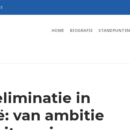
31
HOME
BIOGRAFIE
STANDPUNTE
liminatie in
ë: van ambitie