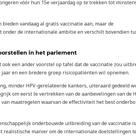
 jongeren vóór hun 15e verjaardag op te trekken tot minsten
ieden vandaag al gratis vaccinatie aan, maar de
ft onder de internationale ambitie en verschilt bovendien t
oorstellen in het parlement
t ook een ander voorstel op tafel dat de vaccinatie zou uitb
30 jaar en een bredere groep risicopatiënten wil opnemen.
ing, minder HPV-gerelateerde kankers, uiteraard gedeeld wo
ngrijk om eerst te vertrekken van de aanbevelingen van de 
van maatregelen waarvan de effectiviteit het best onderb
enschappelijk onderbouwde uitbreiding van de vaccinatie is
 realistische manier om de internationale doelstellingen t