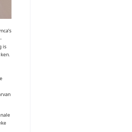
nca’s
-
 is
iken.
de
arvan
anale
eke