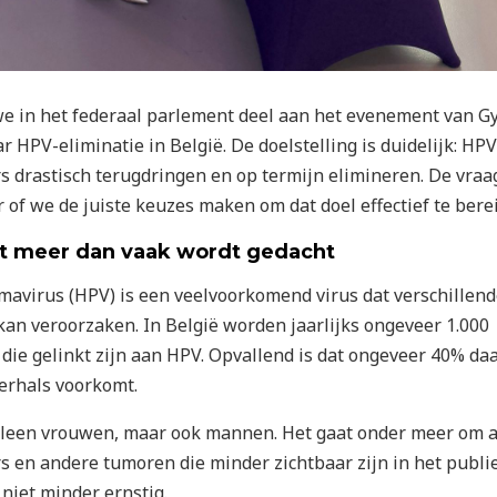
 in het federaal parlement deel aan het evenement van Gy
 HPV-eliminatie in België. De doelstelling is duidelijk: HPV
s drastisch terugdringen en op termijn elimineren. De vraag
r of we de juiste keuzes maken om dat doel effectief te bere
t meer dan vaak wordt gedacht
avirus (HPV) is een veelvoorkomend virus dat verschillen
an veroorzaken. In België worden jaarlijks ongeveer 1.000
 die gelinkt zijn aan HPV. Opvallend is dat ongeveer 40% da
erhals voorkomt.
alleen vrouwen, maar ook mannen. Het gaat onder meer om 
s en andere tumoren die minder zichtbaar zijn in het publi
niet minder ernstig.