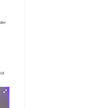
nder
eid