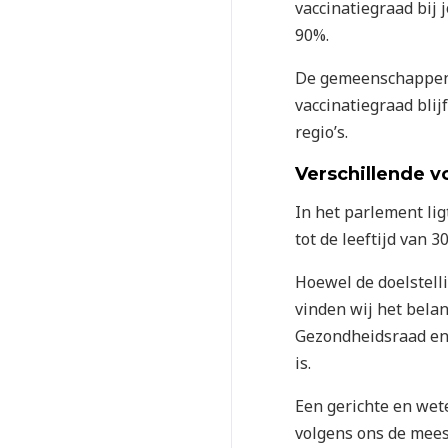
vaccinatiegraad bij
90%.
De gemeenschappen b
vaccinatiegraad blij
regio’s.
Verschillende v
In het parlement lig
tot de leeftijd van 
Hoewel de doelstell
vinden wij het bela
Gezondheidsraad en 
is.
Een gerichte en wet
volgens ons de meest