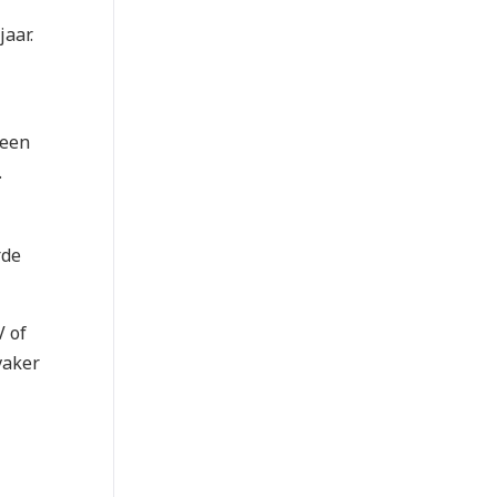
aar.
 een
.
rde
V of
vaker