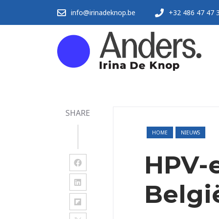
info@irinadeknop.be
+32 486 47 47 
SHARE
HOME
NIEUWS
HPV-e
Belgi