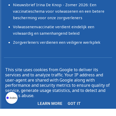
Nieuwsbrief Irina De Knop - Zomer 2026: Een
vaccinatieschema voor volwassenen en een betere
bescherming voor onze zorgverleners
Volwassenenvaccinatie verdient eindelijk een
volwaardig en samenhangend beleid
Zorgverleners verdienen een veiligere werkplek
Copyright © 2026 Irina De Knop. All rights reserved.
This site uses cookies from Google to deliver its
|
Privacy & Cookies
UP-TO-DATE WebDesign
services and to analyze traffic. Your IP address and
user-agent are shared with Google along with
performance and security metrics to ensure quality of
service, generate usage statistics, and to detect and
address abuse.
LEARN MORE
GOT IT