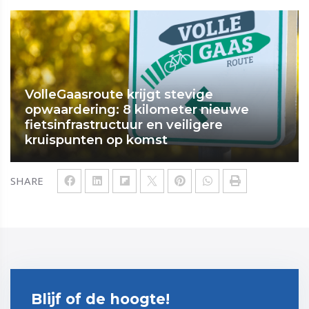
VolleGaasroute krijgt stevige
opwaardering: 8 kilometer nieuwe
fietsinfrastructuur en veiligere
kruispunten op komst
SHARE
Blijf of de hoogte!