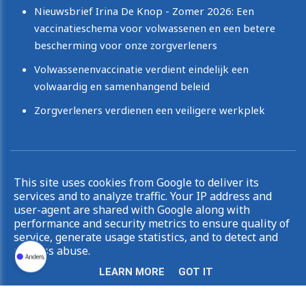
Nieuwsbrief Irina De Knop - Zomer 2026: Een
vaccinatieschema voor volwassenen en een betere
bescherming voor onze zorgverleners
Volwassenenvaccinatie verdient eindelijk een
volwaardig en samenhangend beleid
Zorgverleners verdienen een veiligere werkplek
Copyright © 2026 Irina De Knop. All rights reserved.
This site uses cookies from Google to deliver its
|
Privacy & Cookies
UP-TO-DATE WebDesign
services and to analyze traffic. Your IP address and
user-agent are shared with Google along with
performance and security metrics to ensure quality of
service, generate usage statistics, and to detect and
address abuse.
LEARN MORE
GOT IT