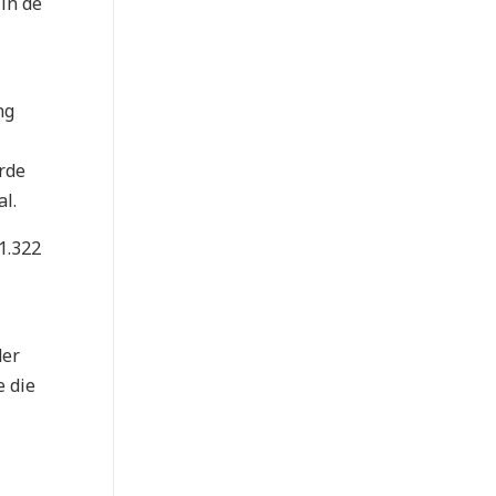
in de
ng
rde
l.
1.322
der
e die