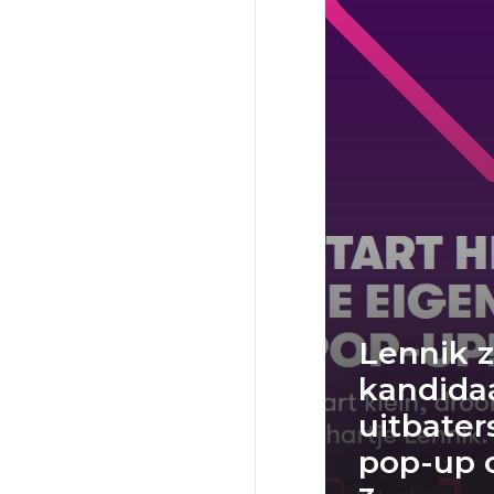
Lennik 
kandida
uitbater
pop-up 