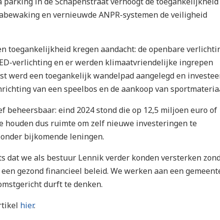
a parking in de Schapenstraat verhoogt de toegankelijkheid 
erabewaking en vernieuwde ANPR-systemen de veiligheid
 toegankelijkheid kregen aandacht: de openbare verlichti
ED-verlichting en er werden klimaatvriendelijke ingrepen
st werd een toegankelijk wandelpad aangelegd en investee
nrichting van een speelbos en de aankoop van sportmateriaa
f beheersbaar: eind 2024 stond die op 12,5 miljoen euro of 
e houden dus ruimte om zelf nieuwe investeringen te
 zonder bijkomende leningen.
ots dat we als bestuur Lennik verder konden versterken zon
 een gezond financieel beleid. We werken aan een gemeent
komstgericht durft te denken.
rtikel
hier
.