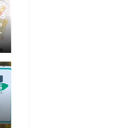
od
e
-