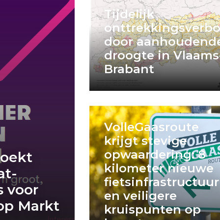
Tijdelijk
onttrekkingsverb
door aanhoudend
droogte in Vlaams
Brabant
VolleGaasroute
krijgt stevige
opwaardering: 8
zoekt
kilometer nieuwe
at-
fietsinfrastructuur
s voor
en veiligere
op Markt
kruispunten op