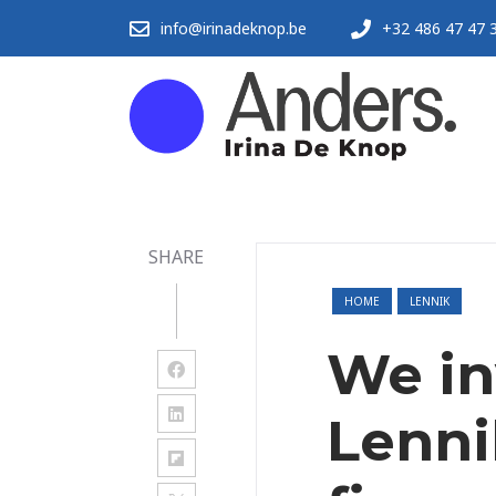
info@irinadeknop.be
+32 486 47 47 
SHARE
HOME
LENNIK
We in
Lenni