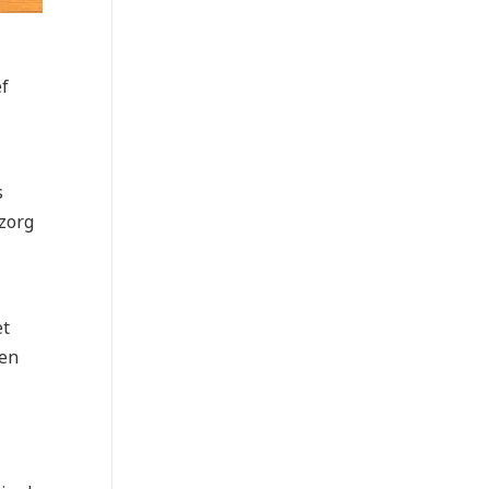
ef
s
 zorg
et
den