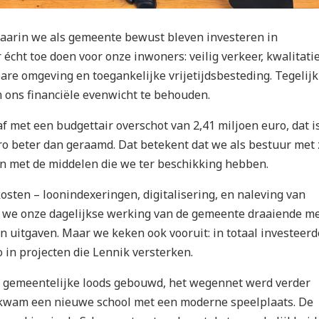
aarin we als gemeente bewust bleven investeren in
 écht toe doen voor onze inwoners: veilig verkeer, kwalitati
are omgeving en toegankelijke vrijetijdsbesteding. Tegelijk
 ons financiële evenwicht te behouden.
af met een budgettair overschot van 2,41 miljoen euro, dat i
uro beter dan geraamd. Dat betekent dat we als bestuur met
an met de middelen die we ter beschikking hebben.
osten – loonindexeringen, digitalisering, en naleving van
 we onze dagelijkse werking van de gemeente draaiende m
n uitgaven. Maar we keken ook vooruit: in totaal investeer
 in projecten die Lennik versterken.
 gemeentelijke loods gebouwd, het wegennet werd verder
kwam een nieuwe school met een moderne speelplaats. De