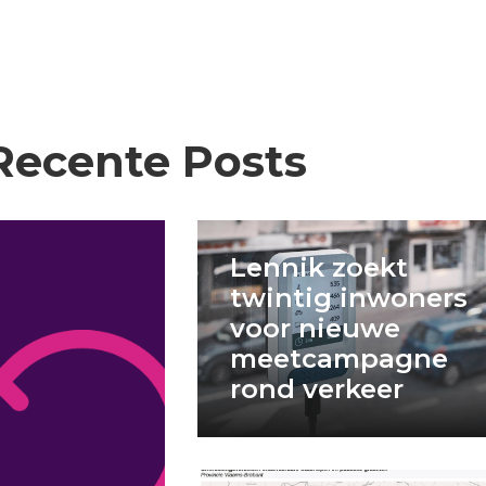
Recente Posts
Lennik zoekt
twintig inwoners
voor nieuwe
meetcampagne
rond verkeer