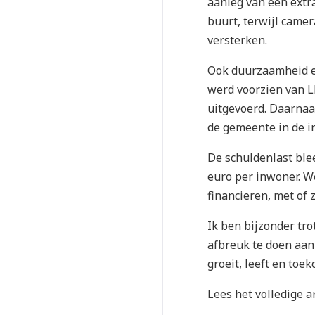
aanleg van een extr
buurt, terwijl cam
versterken.
Ook duurzaamheid en
werd voorzien van L
uitgevoerd. Daarnaa
de gemeente in de i
De schuldenlast blee
euro per inwoner. W
financieren, met of
Ik ben bijzonder tr
afbreuk te doen aan
groeit, leeft en toe
Lees het volledige a