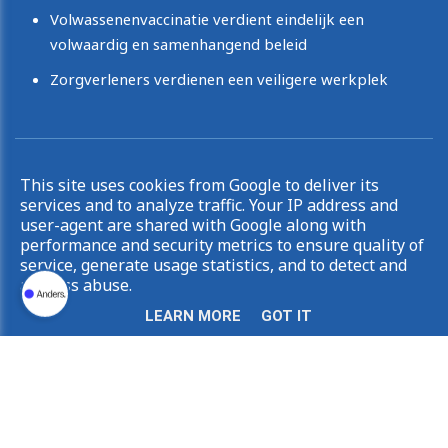
Volwassenenvaccinatie verdient eindelijk een
volwaardig en samenhangend beleid
Zorgverleners verdienen een veiligere werkplek
Copyright © 2026 Irina De Knop. All rights reserved.
This site uses cookies from Google to deliver its
|
Privacy & Cookies
UP-TO-DATE WebDesign
services and to analyze traffic. Your IP address and
user-agent are shared with Google along with
performance and security metrics to ensure quality of
service, generate usage statistics, and to detect and
address abuse.
LEARN MORE
GOT IT