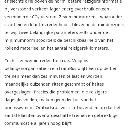
er slechts drie boven de norm: betere reizigersinformatie
bij verstoord verkeer, lager energieverbruik en een
verminderde CO₂-uitstoot. Zeven indicatoren – waaronder
stiptheid en klanttevredenheid – bleven in de middenzone,
terwijl twee belangrijke parameters zelfs onder de
minimumnorm scoorden: de beschikbaarheid van het
rollend materieel en het aantal reizigerskilometers.
Toch is er weinig reden tot trots. Volgens
belangenorganisatie TreinTramBus blijft één op de tien
treinen meer dan zes minuten te laat en worden
maandelijks duizenden ritten geschrapt of haltes
overgeslagen. Precies die problemen, die reizigers
dagelijks voelen, maken geen deel uit van het
bonussysteem. Ombudsrail wijst er bovendien op dat het
aantal klachten over afgeschafte treinen en gebrekkige
communicatie al jaren hoog blijft.