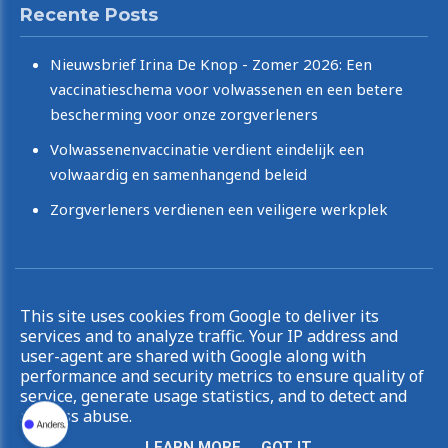
Recente Posts
Nieuwsbrief Irina De Knop - Zomer 2026: Een
vaccinatieschema voor volwassenen en een betere
bescherming voor onze zorgverleners
Volwassenenvaccinatie verdient eindelijk een
volwaardig en samenhangend beleid
Zorgverleners verdienen een veiligere werkplek
Copyright © 2026 Irina De Knop. All rights reserved.
This site uses cookies from Google to deliver its
|
Privacy & Cookies
UP-TO-DATE WebDesign
services and to analyze traffic. Your IP address and
user-agent are shared with Google along with
performance and security metrics to ensure quality of
service, generate usage statistics, and to detect and
address abuse.
LEARN MORE
GOT IT