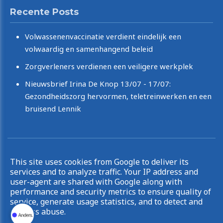
Recente Posts
Volwassenenvaccinatie verdient eindelijk een
volwaardig en samenhangend beleid
Zorgverleners verdienen een veiligere werkplek
Nieuwsbrief Irina De Knop 13/07 - 17/07:
Gezondheidszorg hervormen, teletreinwerken en een
bruisend Lennik
Copyright © 2026 Irina De Knop. All rights reserved.
This site uses cookies from Google to deliver its
|
Privacy & Cookies
UP-TO-DATE WebDesign
services and to analyze traffic. Your IP address and
user-agent are shared with Google along with
performance and security metrics to ensure quality of
service, generate usage statistics, and to detect and
address abuse.