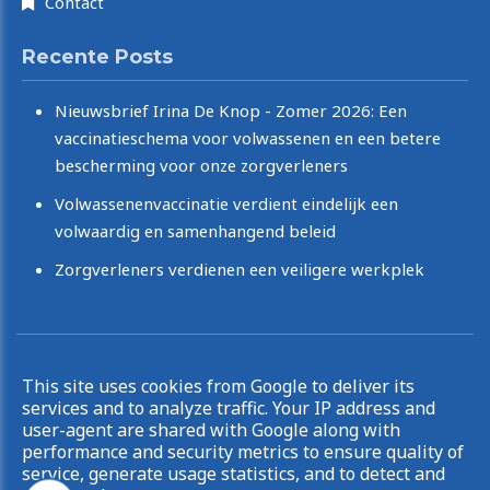
Contact
Recente Posts
Nieuwsbrief Irina De Knop - Zomer 2026: Een
vaccinatieschema voor volwassenen en een betere
bescherming voor onze zorgverleners
Volwassenenvaccinatie verdient eindelijk een
volwaardig en samenhangend beleid
Zorgverleners verdienen een veiligere werkplek
Copyright © 2026 Irina De Knop. All rights reserved.
This site uses cookies from Google to deliver its
|
Privacy & Cookies
UP-TO-DATE WebDesign
services and to analyze traffic. Your IP address and
user-agent are shared with Google along with
performance and security metrics to ensure quality of
service, generate usage statistics, and to detect and