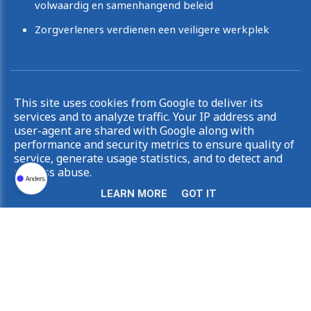
volwaardig en samenhangend beleid
Zorgverleners verdienen een veiligere werkplek
Copyright © 2026 Irina De Knop. All rights reserved.
This site uses cookies from Google to deliver its
|
Privacy & Cookies
UP-TO-DATE WebDesign
services and to analyze traffic. Your IP address and
user-agent are shared with Google along with
performance and security metrics to ensure quality of
service, generate usage statistics, and to detect and
address abuse.
LEARN MORE
GOT IT