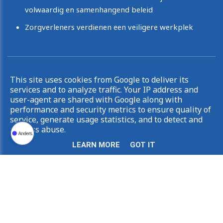
volwaardig en samenhangend beleid
Zorgverleners verdienen een veiligere werkplek
Copyright © 2026 Irina De Knop. All rights reserved.
This site uses cookies from Google to deliver its
|
Privacy & Cookies
UP-TO-DATE WebDesign
services and to analyze traffic. Your IP address and
user-agent are shared with Google along with
performance and security metrics to ensure quality of
service, generate usage statistics, and to detect and
address abuse.
LEARN MORE
GOT IT