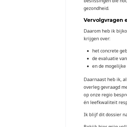
beslissingen die no
gezondheid.
Vervolgvragen e
Daarom heb ik bijko
krijgen over:
het concrete geb
de evaluatie van
en de mogelijke 
Daarnaast heb ik, a
overleg gevraagd me
op onze regio bespr
én leefkwaliteit res
Ik blijf dit dossier
Bekijk hier mijn vol