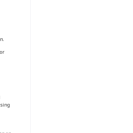
n.
or
j
ssing