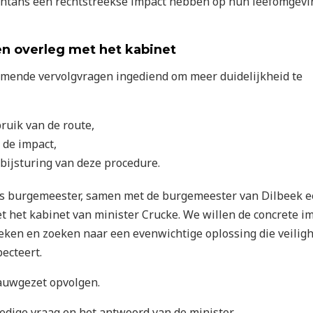
chtans een rechtstreekse impact hebben op hun leefomgevi
n overleg met het kabinet
mende vervolgvragen ingediend om meer duidelijkheid te
ruik van de route,
 de impact,
bijsturing van deze procedure.
ls burgemeester, samen met de burgemeester van Dilbeek 
t het kabinet van minister Crucke. We willen de concrete i
eken en zoeken naar een evenwichtige oplossing die veilig
pecteert.
 nauwgezet opvolgen.
ledige vraag en het antwoord van de minister.