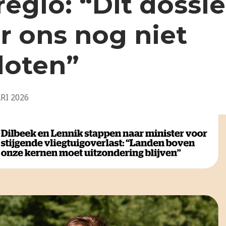
regio: “Dit dossie
or ons nog niet
loten”
RI 2026