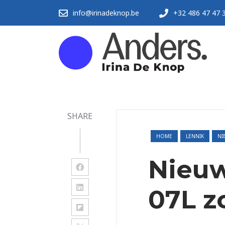
info@irinadeknop.be
+32 486 47 47 
SHARE
HOME
LENNIK
NI
Nieuw
07L z