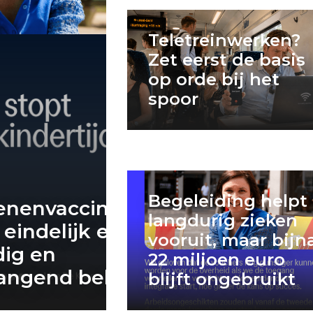
Teletreinwerken?
Zet eerst de basis
op orde bij het
spoor
Begeleiding helpt
enenvaccinatie
langdurig zieken
 eindelijk een
vooruit, maar bijn
dig en
22 miljoen euro
ngend beleid
blijft ongebruikt