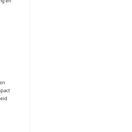
ng en
een
mpact
heid