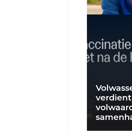
Volwass
verdient
volwaar
samenha