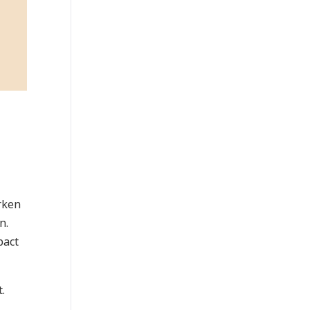
rken
n.
pact
.