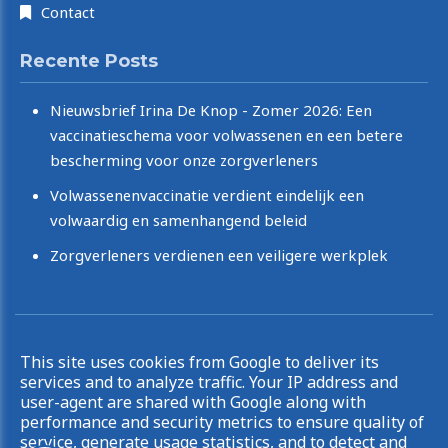
Contact
Recente Posts
Nieuwsbrief Irina De Knop - Zomer 2026: Een
vaccinatieschema voor volwassenen en een betere
bescherming voor onze zorgverleners
Volwassenenvaccinatie verdient eindelijk een
volwaardig en samenhangend beleid
Zorgverleners verdienen een veiligere werkplek
Copyright © 2026 Irina De Knop. All rights reserved.
This site uses cookies from Google to deliver its
|
Privacy & Cookies
UP-TO-DATE WebDesign
services and to analyze traffic. Your IP address and
user-agent are shared with Google along with
performance and security metrics to ensure quality of
service, generate usage statistics, and to detect and