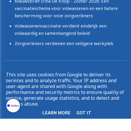
Nieuwsbrief Irina De Knop - Zomer 2026: Een
vaccinatieschema voor volwassenen en een betere
bescherming voor onze zorgverleners
Volwassenenvaccinatie verdient eindelijk een
volwaardig en samenhangend beleid
Zorgverleners verdienen een veiligere werkplek
Copyright © 2026 Irina De Knop. All rights reserved.
This site uses cookies from Google to deliver its
|
Privacy & Cookies
UP-TO-DATE WebDesign
services and to analyze traffic. Your IP address and
user-agent are shared with Google along with
performance and security metrics to ensure quality of
service, generate usage statistics, and to detect and
address abuse.
LEARN MORE
GOT IT