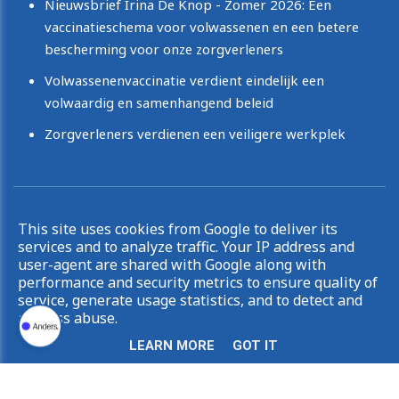
Nieuwsbrief Irina De Knop - Zomer 2026: Een
vaccinatieschema voor volwassenen en een betere
bescherming voor onze zorgverleners
Volwassenenvaccinatie verdient eindelijk een
volwaardig en samenhangend beleid
Zorgverleners verdienen een veiligere werkplek
Copyright © 2026 Irina De Knop. All rights reserved.
This site uses cookies from Google to deliver its
|
Privacy & Cookies
UP-TO-DATE WebDesign
services and to analyze traffic. Your IP address and
user-agent are shared with Google along with
performance and security metrics to ensure quality of
service, generate usage statistics, and to detect and
address abuse.
LEARN MORE
GOT IT