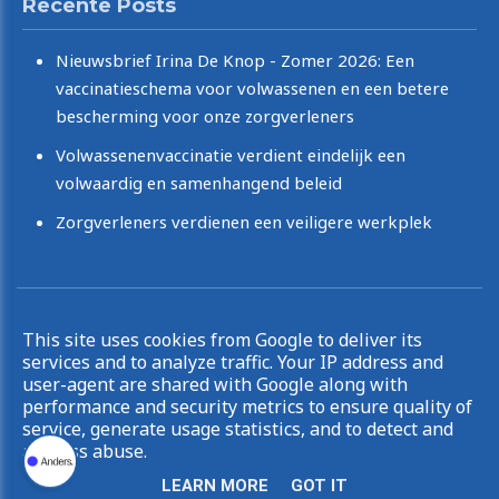
Recente Posts
Nieuwsbrief Irina De Knop - Zomer 2026: Een
vaccinatieschema voor volwassenen en een betere
bescherming voor onze zorgverleners
Volwassenenvaccinatie verdient eindelijk een
volwaardig en samenhangend beleid
Zorgverleners verdienen een veiligere werkplek
Copyright © 2026 Irina De Knop. All rights reserved.
This site uses cookies from Google to deliver its
|
Privacy & Cookies
UP-TO-DATE WebDesign
services and to analyze traffic. Your IP address and
user-agent are shared with Google along with
performance and security metrics to ensure quality of
service, generate usage statistics, and to detect and
address abuse.
LEARN MORE
GOT IT