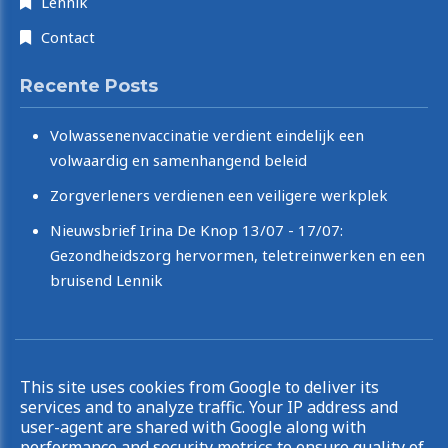
Lennik
Contact
Recente Posts
Volwassenenvaccinatie verdient eindelijk een
volwaardig en samenhangend beleid
Zorgverleners verdienen een veiligere werkplek
Nieuwsbrief Irina De Knop 13/07 - 17/07:
Gezondheidszorg hervormen, teletreinwerken en een
bruisend Lennik
Copyright © 2026 Irina De Knop. All rights reserved.
This site uses cookies from Google to deliver its
|
Privacy & Cookies
UP-TO-DATE WebDesign
services and to analyze traffic. Your IP address and
user-agent are shared with Google along with
performance and security metrics to ensure quality of