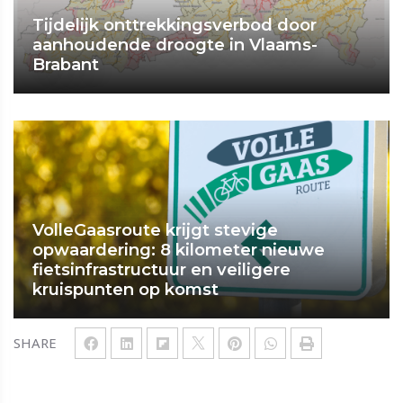
Tijdelijk onttrekkingsverbod door
aanhoudende droogte in Vlaams-
Brabant
VolleGaasroute krijgt stevige
opwaardering: 8 kilometer nieuwe
fietsinfrastructuur en veiligere
kruispunten op komst
SHARE