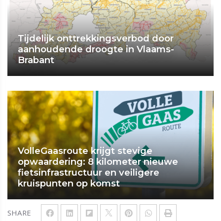
Tijdelijk onttrekkingsverbod door
aanhoudende droogte in Vlaams-
Brabant
VolleGaasroute krijgt stevige
opwaardering: 8 kilometer nieuwe
fietsinfrastructuur en veiligere
kruispunten op komst
SHARE