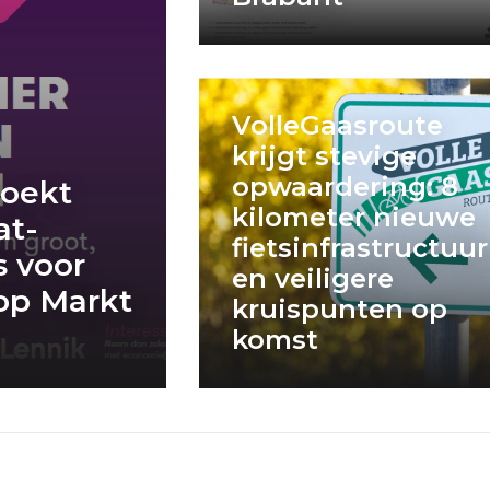
VolleGaasroute
krijgt stevige
opwaardering: 8
zoekt
kilometer nieuwe
at-
fietsinfrastructuur
s voor
en veiligere
op Markt
kruispunten op
komst