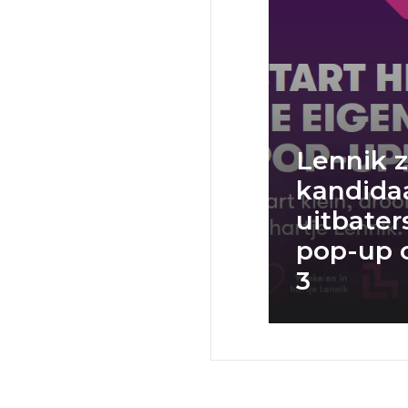
Lennik 
kandida
uitbater
pop-up 
3