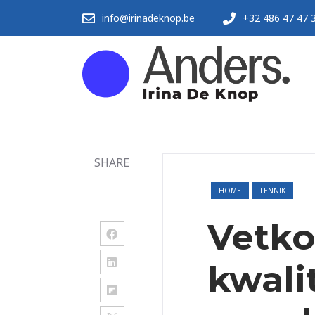
info@irinadeknop.be
+32 486 47 47 
SHARE
HOME
LENNIK
Vetko
kwalit