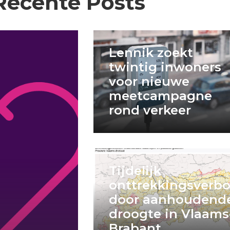
Recente Posts
Lennik zoekt
twintig inwoners
voor nieuwe
meetcampagne
rond verkeer
Tijdelijk
onttrekkingsverb
door aanhoudend
droogte in Vlaams
Brabant