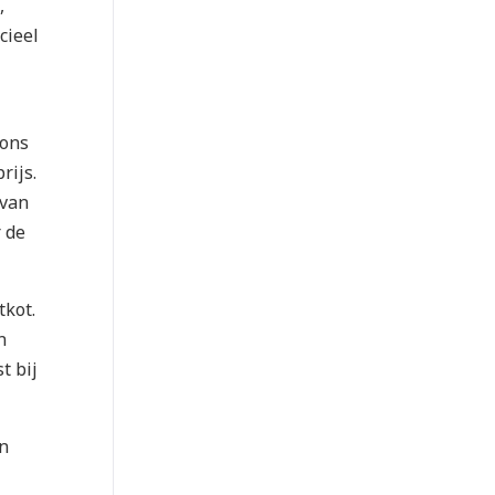
,
cieel
 ons
rijs.
 van
r de
tkot.
n
t bij
n