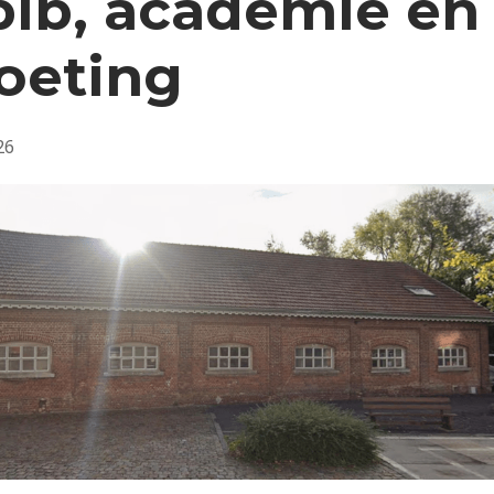
bib, academie en
oeting
26