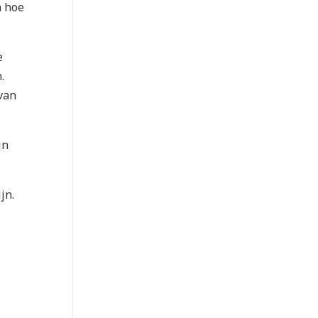
n hoe
e
.
van
in
jn.