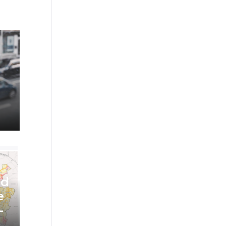
od
e
-