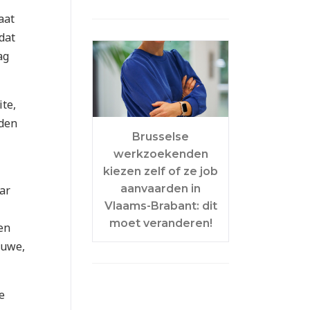
aat
dat
ag
te,
rden
Brusselse
werkzoekenden
kiezen zelf of ze job
aanvaarden in
ar
Vlaams-Brabant: dit
moet veranderen!
en
euwe,
e