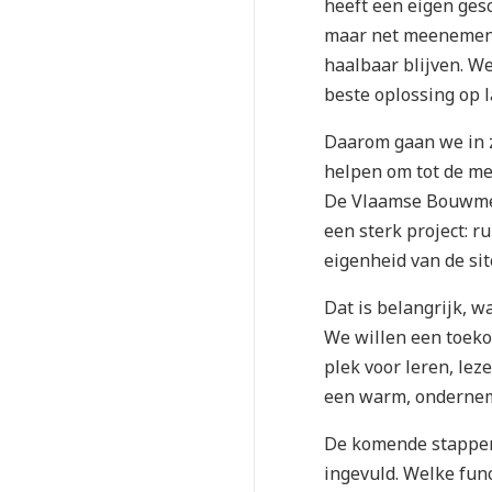
heeft een eigen ge
maar net meenemen i
haalbaar blijven. W
beste oplossing op l
Daarom gaan we in 
helpen om tot de mee
De Vlaamse Bouwmee
een sterk project: r
eigenheid van de sit
Dat is belangrijk, w
We willen een toeko
plek voor leren, lez
een warm, ondernem
De komende stappen
ingevuld. Welke fun