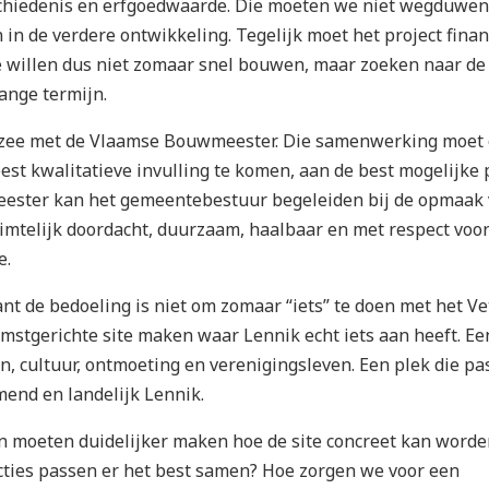
schiedenis en erfgoedwaarde. Die moeten we niet wegduwen
n de verdere ontwikkeling. Tegelijk moet het project finan
e willen dus niet zomaar snel bouwen, maar zoeken naar de
ange termijn.
zee met de Vlaamse Bouwmeester. Die samenwerking moet
st kwalitatieve invulling te komen, aan de best mogelijke p
ster kan het gemeentebestuur begeleiden bij de opmaak
uimtelijk doordacht, duurzaam, haalbaar en met respect voo
e.
ant de bedoeling is niet om zomaar “iets” te doen met het Ve
mstgerichte site maken waar Lennik echt iets aan heeft. Ee
en, cultuur, ontmoeting en verenigingsleven. Een plek die pas
end en landelijk Lennik.
 moeten duidelijker maken hoe de site concreet kan worde
cties passen er het best samen? Hoe zorgen we voor een