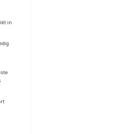
íét in
edig
rote
s
rt