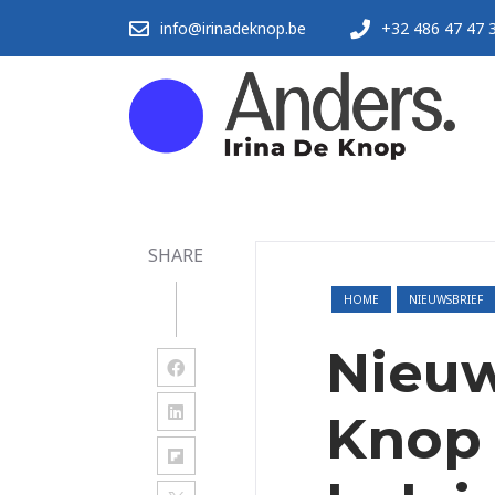
info@irinadeknop.be
+32 486 47 47 
SHARE
HOME
NIEUWSBRIEF
Nieuw
Knop 