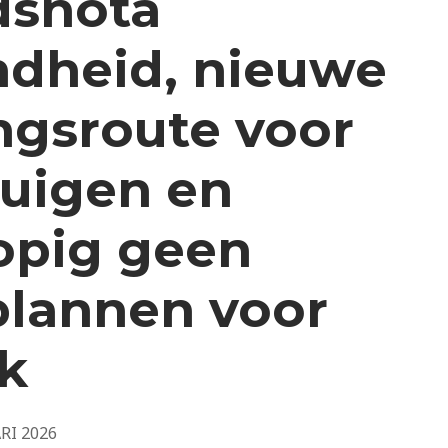
dsnota
dheid, nieuwe
ngsroute voor
tuigen en
opig geen
plannen voor
k
RI 2026