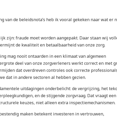
g van de beleidsnota’s heb ik vooral gekeken naar wat er n
ijk zijn: fraude moet worden aangepakt. Daar staan wij voll
ermijnt de kwaliteit en betaalbaarheid van onze zorg.
ing mag nooit ontaarden in een klimaat van algemeen
rgrote deel van onze zorgverleners werkt correct en met g
rmijden dat overdreven controles ook correcte professional
we dat in andere sectoren al hebben gezien.
damentele uitdagingen onderbelicht: de vergrijzing, het teko
erpleegkundigen, en de stijgende zorgvraag. Dat vraagt een
structurele keuzes, niet alleen extra inspectiemechanismen.
bestendig maken betekent investeren in vertrouwen,