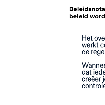
Beleidsnot
beleid wor