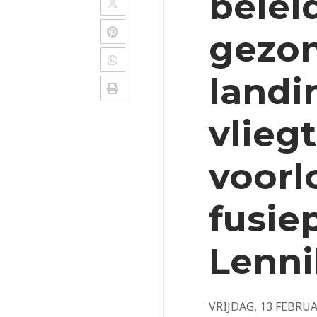
belei
gezon
landi
vlieg
voorl
fusie
Lenni
VRIJDAG, 13 FEBRUA