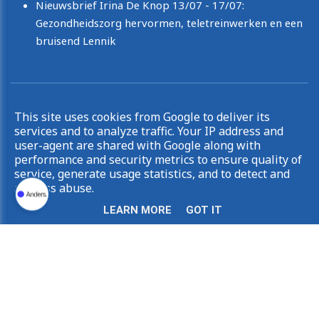
Nieuwsbrief Irina De Knop 13/07 - 17/07:
Gezondheidszorg hervormen, teletreinwerken en een
bruisend Lennik
Copyright © 2026 Irina De Knop. All rights reserved.
This site uses cookies from Google to deliver its
|
Privacy & Cookies
UP-TO-DATE WebDesign
services and to analyze traffic. Your IP address and
user-agent are shared with Google along with
performance and security metrics to ensure quality of
service, generate usage statistics, and to detect and
address abuse.
LEARN MORE
GOT IT